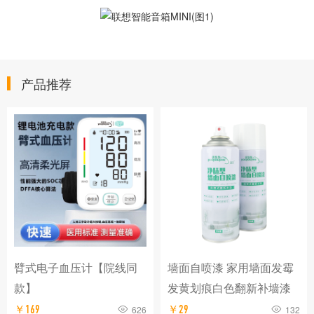
产品推荐
臂式电子血压计【院线同
墙面自喷漆 家用墙面发霉
款】
发黄划痕白色翻新补墙漆
￥169
626
￥29
132