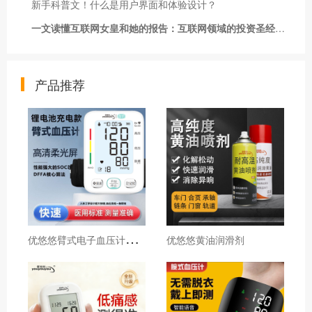
新手科普文！什么是用户界面和体验设计？
一文读懂互联网女皇和她的报告：互联网领域的投资圣经、选股指南
产品推荐
优
悠悠臂式电子血压计【院线同款】
优悠悠黄油润滑剂