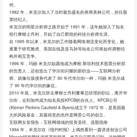
州。
1982 年，米克尔加入了当时最负盛名的券商美林公司，担任股
票经纪人。
米克尔的明星分析师之路开始于 1991 年，这年她加入了知名
投行摩根士丹利，开始了自己辉煌的科技分析师生涯。
自 1995 年以来，米克尔的工作随着网络潮流变化而变化，她
逐重于研究雅虎、美国在线及亚马孙等知名公司将如何调整结
构并相互竞争。
1996 年，玛丽·米克尔如愿地成为摩根·斯坦利技术股票分析部
的负责人，还创造出了华尔街闪耀的新职业——互联网分析
师。就像垃圾债券代表了 80 年代华尔街一样，玛丽·米克尔成
了 90 年代华尔街的象征。
2010 年底，米克尔辞去摩根士丹利董事总经理的职位，离开华
尔街，去到加州成为知名风投KPCB的合伙人。KPCB公司
(Kleiner Perkins Caufield & Byers)成立于 1972 年，是美国最
大的风险基金，其最得意的杰作是网景公司的创立。
互联网女皇报告：互联网领域的投资圣经、选股指南
1994 年，米克尔在《纽约时报》上偶然看到一篇讲述创业公司
Mosaic研发网络浏览器的报道。米克尔立即意识到，这种网络