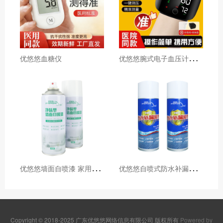
优
悠悠腕式电子血压计【院线同款】
优悠悠血糖仪
优
悠悠墙面自喷漆 家用墙面发霉发黄划痕白色翻新补墙漆
优
悠悠自喷式防水补漏喷剂防水补漏外墙房顶裂缝堵漏王补漏喷剂
Copyright © 2018-2025 广东优悠悠网络信息有限公司 版权所有
Powered by