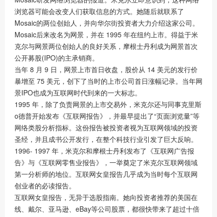
浏览器可能会改变人们获取信息的方式。她随后就联系了
Mosaic的两位创始人，并向华尔街投资者大力介绍这家公司。
Mosaic后来改名为网景，并在 1995 年在纽约上市。得益于米
克尔与网景两位创始人的良好关系，摩根士丹利成为网景首次
公开募股(IPO)的主承销商。
当年 8 月 9 日，网景上市首日收盘，股价从 14 美元的发行价
暴增至 75 美元，创下了当时的上市公司首日涨幅记录。当年网
景IPO也成为互联网时代到来的一大标志。
1995 年，除了负责网景的上市交易外，米克尔还与同事克里斯
o德普开始发布《互联网报告》，并最早提出了“页面浏览量”等
网络类股分析指标。这份报告被投资者视为互联网领域的投资
圣经，并且成书公开发行，在整个科技行业引发了巨大反响。
1996- 1997 年，米克尔和摩根士丹利发布了《互联网广告报
告》与《互联网零售业报告》，一举奠定了米克尔互联网领域
第一分析师的地位。互联网女皇报告几乎成为当时每个互联网
创业者的必读报告。
互联网女皇报告，无异于选股指南。她向投资者推荐的美国在
线、戴尔、亚马逊、eBay等公司股票，都很快带来了超过十倍